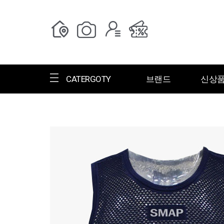
CATERGOTY
브랜드
신상
전체브랜드
한글명
ㄱ
ㄴ
ㄷ
ㄹ
ㅁ
ㅂ
ㅅ
ㄱ
그랑저
그레고리