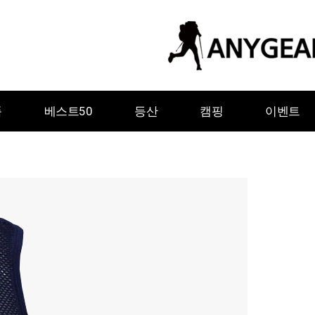
품
베스트50
등산
캠핑
이벤트
ㅇ
ㅈ
ㅊ
ㅋ
ㅌ
ㅍ
ㅎ
그레이웨일디자인
기어에이드