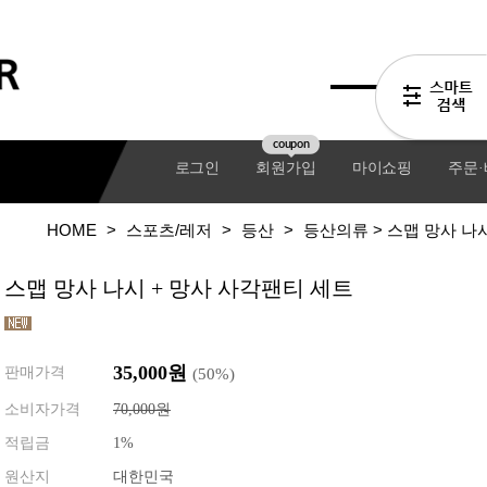
coupon
로그인
회원가입
마이쇼핑
주문
HOME
>
스포츠/레저
>
등산
>
등산의류
> 스맵 망사 나
스맵 망사 나시 + 망사 사각팬티 세트
35,000원
판매가격
(
50
%)
소비자가격
70,000원
적립금
1%
기어팩
원산지
대한민국