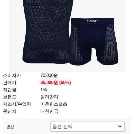
소비자가
70,000원
판매가
35,000원 (
50
%)
적립금
1%
브랜드
윌리암리
제조사/수입처
마운틴스포츠
원산지
대한민국
옵션