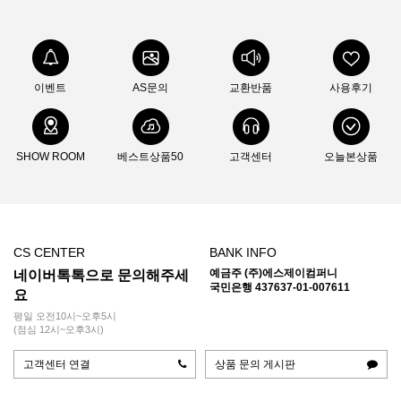
이벤트
AS문의
교환반품
사용후기
SHOW ROOM
베스트상품50
고객센터
오늘본상품
CS CENTER
BANK INFO
예금주 (주)에스제이컴퍼니
네이버톡톡으로 문의해주세
국민은행 437637-01-007611
요
평일 오전10시~오후5시
(점심 12시~오후3시)
고객센터 연결
상품 문의 게시판