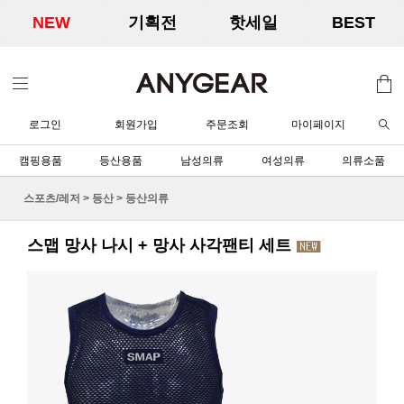
NEW
기획전
핫세일
BEST
로그인
회원가입
주문조회
마이페이지
캠핑용품
등산용품
남성의류
여성의류
의류소품
스포츠/레저
>
등산
>
등산의류
스맵 망사 나시 + 망사 사각팬티 세트