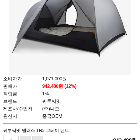
소비자가
1,071,000원
판매가
942,480
원 (
12
%)
적립금
1%
브랜드
씨투써밋
제조사/수입처
(주)니오
원산지
중국OEM
씨투써밋 텔러스 TR3 그레이 텐트