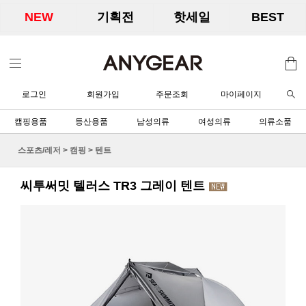
NEW
기획전
핫세일
BEST
로그인
회원가입
주문조회
마이페이지
캠핑용품
등산용품
남성의류
여성의류
의류소품
스포츠/레저
>
캠핑
>
텐트
씨투써밋 텔러스 TR3 그레이 텐트