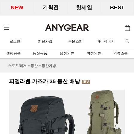
NEW
기획전
핫세일
BEST
로그인
회원가입
주문조회
마이페이지
캠핑용품
등산용품
남성의류
여성의류
의류소품
스포츠/레저
>
등산
>
등산가방
피엘라벤 카즈카 35 등산 배낭