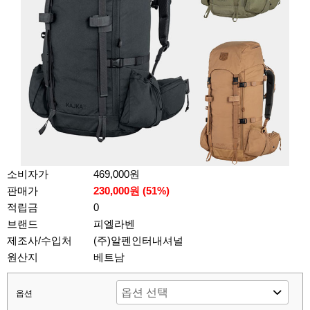
소비자가
469,000원
판매가
230,000원 (
51
%)
적립금
0
브랜드
피엘라벤
제조사/수입처
(주)알펜인터내셔널
원산지
베트남
옵션