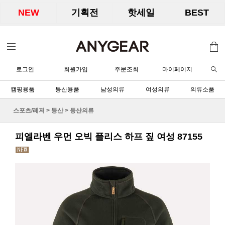
NEW
기획전
핫세일
BEST
로그인
회원가입
주문조회
마이페이지
캠핑용품
등산용품
남성의류
여성의류
의류소품
스포츠/레저
>
등산
>
등산의류
피엘라벤 우먼 오빅 플리스 하프 짚 여성 87155