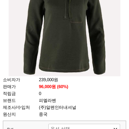
소비자가
239,000원
판매가
96,000원 (
60
%)
적립금
0
브랜드
피엘라벤
제조사/수입처
(주)알펜인터내셔널
원산지
중국