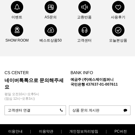
이벤트
AS문의
교환반품
사용후기
SHOW ROOM
베스트상품50
고객센터
오늘본상품
CS CENTER
BANK INFO
예금주 (주)에스제이컴퍼니
네이버톡톡으로 문의해주세
국민은행 437637-01-007611
요
평일 오전10시~오후5시
(점심 12시~오후3시)
고객센터 연결
상품 문의 게시판
이용안내
이용약관
개인정보처리방침
PC버전