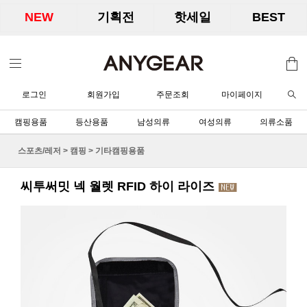
NEW
기획전
핫세일
BEST
로그인
회원가입
주문조회
마이페이지
캠핑용품
등산용품
남성의류
여성의류
의류소품
스포츠/레저
>
캠핑
>
기타캠핑용품
씨투써밋 넥 월렛 RFID 하이 라이즈