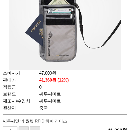
소비자가
47,000원
판매가
41,360
원 (
12
%)
적립금
0
브랜드
씨투써미트
제조사/수입처
씨투써미트
원산지
중국
씨투써밋 넥 월렛 RFID 하이 라이즈