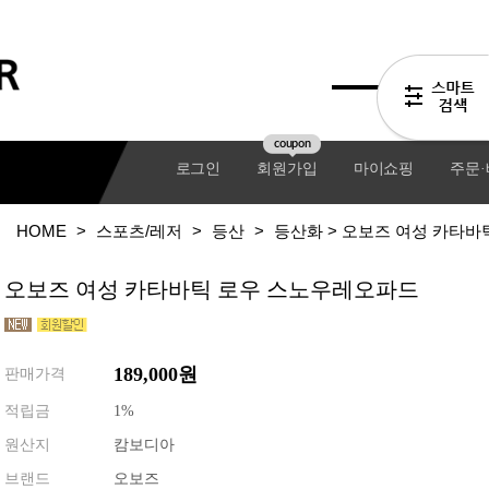
coupon
로그인
회원가입
마이쇼핑
주문
HOME
>
스포츠/레저
>
등산
>
등산화
> 오보즈 여성 카타바
오보즈 여성 카타바틱 로우 스노우레오파드
189,000원
판매가격
적립금
1%
원산지
캄보디아
기어팩
브랜드
오보즈