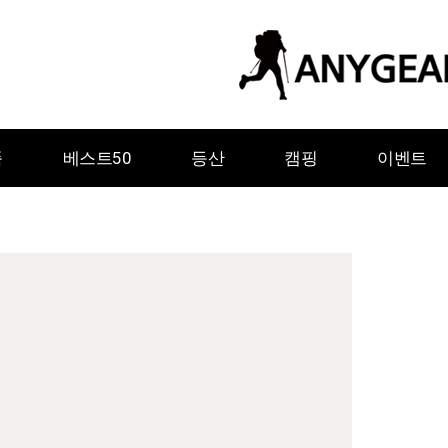
품
베스트50
등산
캠핑
이벤트
ㅇ
ㅈ
ㅊ
ㅋ
ㅌ
ㅍ
ㅎ
그레이웨일디자인
기어에이드