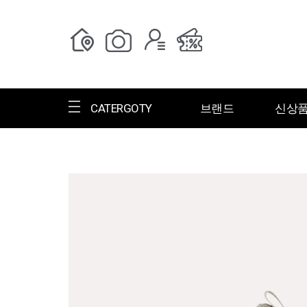
CATERGOTY
브랜드
신상
전체브랜드
한글명
ㄱ
ㄴ
ㄷ
ㄹ
ㅁ
ㅂ
ㅅ
ㄱ
그랑저
그레고리