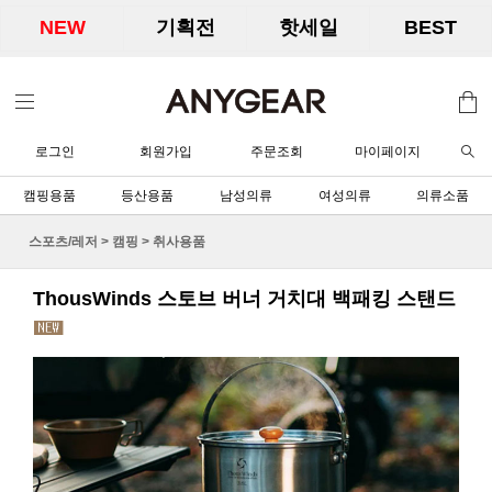
NEW
기획전
핫세일
BEST
로그인
회원가입
주문조회
마이페이지
캠핑용품
등산용품
남성의류
여성의류
의류소품
스포츠/레저
>
캠핑
>
취사용품
ThousWinds 스토브 버너 거치대 백패킹 스탠드