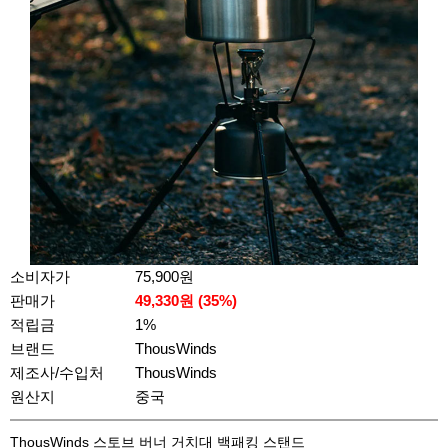
소비자가
75,900원
판매가
49,330
원 (
35
%)
적립금
1%
브랜드
ThousWinds
제조사/수입처
ThousWinds
원산지
중국
ThousWinds 스토브 버너 거치대 백패킹 스탠드