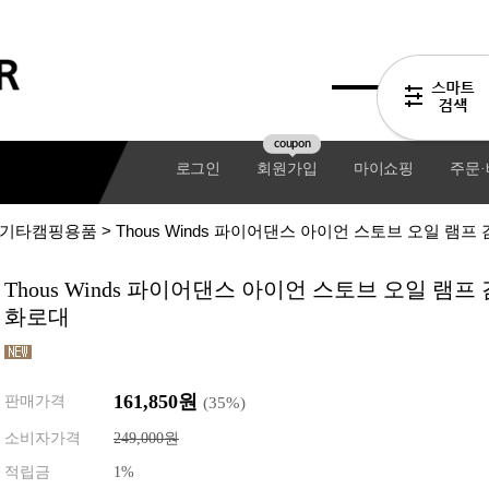
coupon
로그인
회원가입
마이쇼핑
주문
기타캠핑용품
> Thous Winds 파이어댄스 아이언 스토브 오일 램
Thous Winds 파이어댄스 아이언 스토브 오일 램
화로대
161,850
원
판매가격
(
35
%)
소비자가격
249,000원
기어팩
적립금
1%