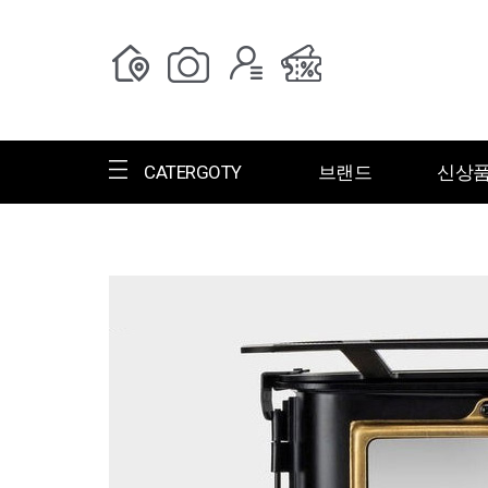
CATERGOTY
브랜드
신상
전체브랜드
한글명
ㄱ
ㄴ
ㄷ
ㄹ
ㅁ
ㅂ
ㅅ
ㄱ
그랑저
그레고리