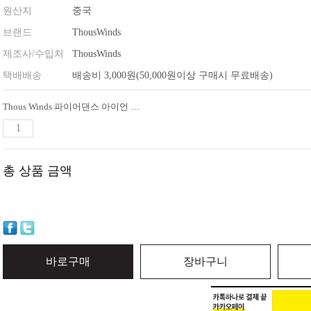
원산지
중국
브랜드
ThousWinds
제조사/수입처
ThousWinds
택배배송
배송비 3,000원(50,000원이상 구매시 무료배송)
Thous Winds 파이어댄스 아이언 스토브 오일 램프 감성캠핑 스토브 화로대
총 상품 금액
바로구매
장바구니