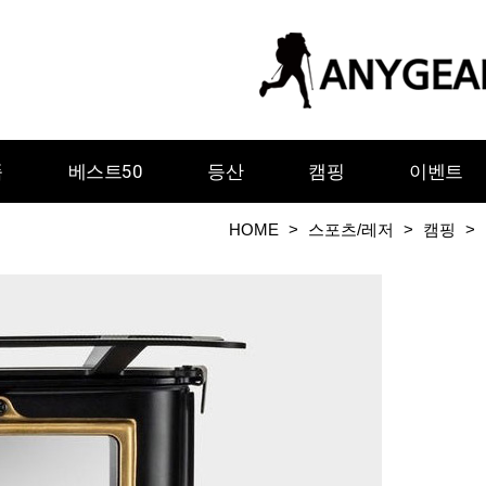
품
베스트50
등산
캠핑
이벤트
HOME
>
스포츠/레저
>
캠핑
>
ㅇ
ㅈ
ㅊ
ㅋ
ㅌ
ㅍ
ㅎ
그레이웨일디자인
기어에이드