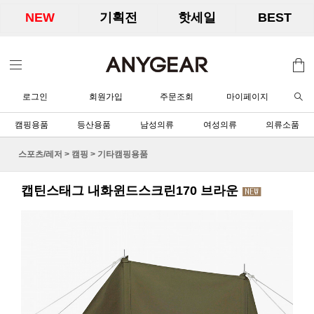
NEW
기획전
핫세일
BEST
로그인
회원가입
주문조회
마이페이지
캠핑용품
등산용품
남성의류
여성의류
의류소품
스포츠/레저
>
캠핑
>
기타캠핑용품
캡틴스태그 내화윈드스크린170 브라운