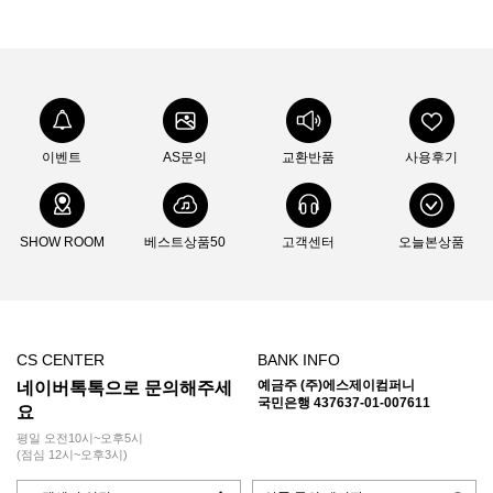
이벤트
AS문의
교환반품
사용후기
SHOW ROOM
베스트상품50
고객센터
오늘본상품
CS CENTER
BANK INFO
예금주 (주)에스제이컴퍼니
네이버톡톡으로 문의해주세
국민은행 437637-01-007611
요
평일 오전10시~오후5시
(점심 12시~오후3시)