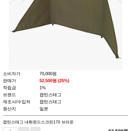
소비자가
70,000원
판매가
52,500
원 (
25
%)
적립금
1%
브랜드
캡틴스태그
제조사/수입처
캡틴스태그
원산지
일본
캡틴스태그 내화윈드스크린170 브라운