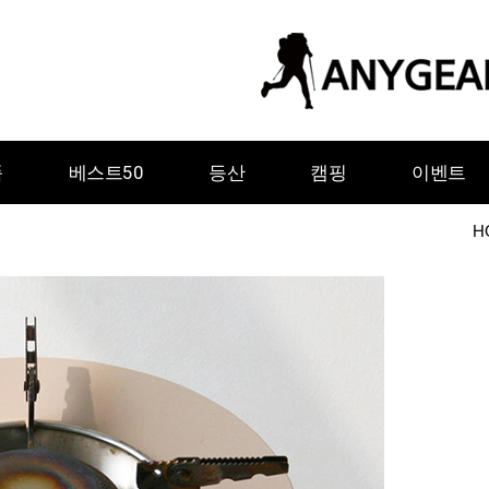
품
베스트50
등산
캠핑
이벤트
H
ㅇ
ㅈ
ㅊ
ㅋ
ㅌ
ㅍ
ㅎ
그레이웨일디자인
기어에이드