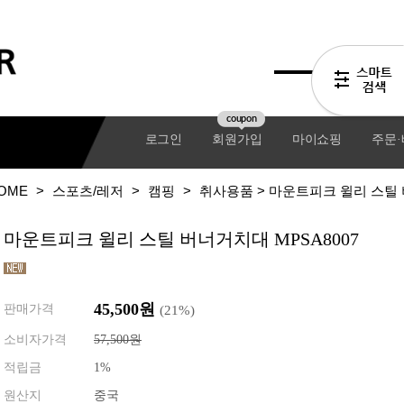
coupon
로그인
회원가입
마이쇼핑
주문
OME
>
스포츠/레저
>
캠핑
>
취사용품
> 마운트피크 윌리 스틸 
마운트피크 윌리 스틸 버너거치대 MPSA8007
45,500원
판매가격
(
21
%)
소비자가격
57,500원
적립금
1%
기어팩
원산지
중국