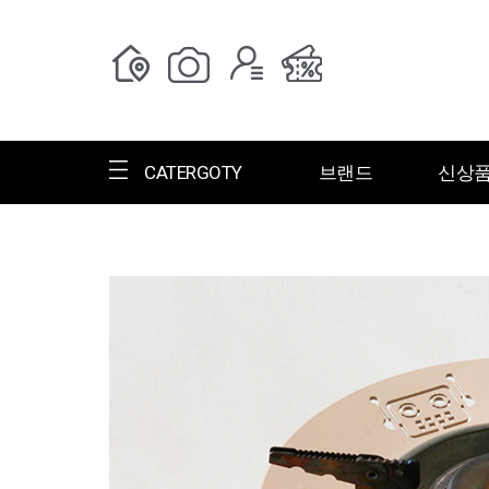
CATERGOTY
브랜드
신상
전체브랜드
한글명
ㄱ
ㄴ
ㄷ
ㄹ
ㅁ
ㅂ
ㅅ
ㄱ
그랑저
그레고리