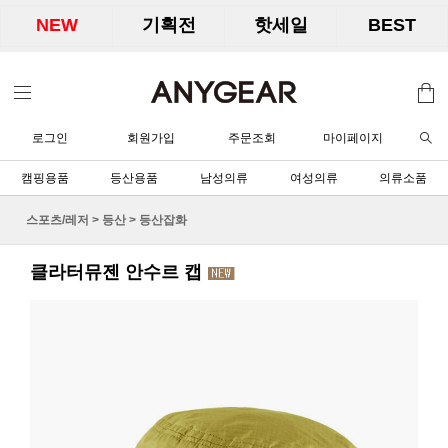
NEW
기획전
핫세일
BEST
로그인
회원가입
주문조회
마이페이지
캠핑용품
등산용품
남성의류
여성의류
의류소품
스포츠/레저
>
등산
>
등산잡화
클라터뮤젠 안수르 캡