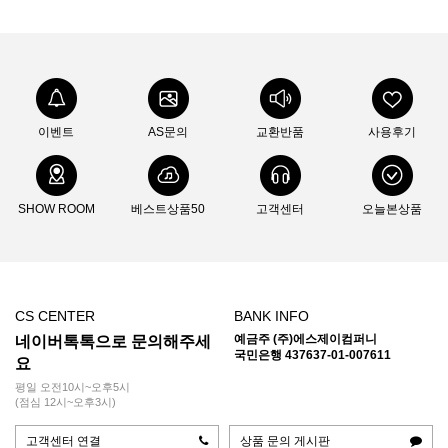
이벤트
AS문의
교환반품
사용후기
SHOW ROOM
베스트상품50
고객센터
오늘본상품
CS CENTER
BANK INFO
예금주 (주)에스제이컴퍼니
네이버톡톡으로 문의해주세
국민은행 437637-01-007611
요
평일 오전10시~오후5시
(점심 12시~오후3시)
고객센터 연결
상품 문의 게시판