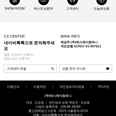
SHOW ROOM
베스트상품50
고객센터
오늘본상품
CS CENTER
BANK INFO
예금주 (주)에스제이컴퍼니
네이버톡톡으로 문의해주세
국민은행 437637-01-007611
요
평일 오전10시~오후5시
(점심 12시~오후3시)
고객센터 연결
상품 문의 게시판
이용안내
이용약관
개인정보처리방침
PC버전
(주)에스제이컴퍼니
대표 : 오승동 ㅣ 개인정보 보호 책임자 : 오승동
사업자 등록번호 : 109-86-39280
통신판매업신고번호 : 2015-서울동작-0216
전화 : 네이버톡톡으로 문의해주세요