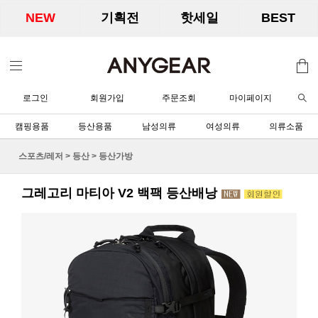
NEW
기획전
핫세일
BEST
로그인
회원가입
주문조회
마이페이지
캠핑용품
등산용품
남성의류
여성의류
의류소품
스포츠/레저
>
등산
>
등산가방
그레고리 마티아 V2 백팩 등산배낭