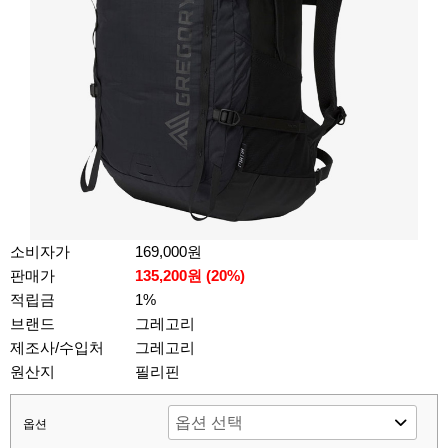
소비자가
169,000원
판매가
135,200원 (
20
%)
적립금
1%
브랜드
그레고리
제조사/수입처
그레고리
원산지
필리핀
옵션