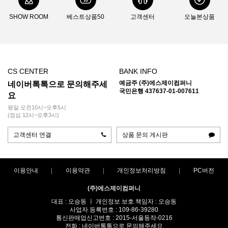
SHOW ROOM
베스트상품50
고객센터
오늘본상품
CS CENTER
BANK INFO
예금주 (주)에스제이컴퍼니
네이버톡톡으로 문의해주세
국민은행 437637-01-007611
요
평일 오전10시~오후5시
(점심 12시~오후3시)
고객센터 연결
상품 문의 게시판
이용안내
이용약관
개인정보처리방침
PC버전
(주)에스제이컴퍼니
대표 : 오승동 ㅣ 개인정보 보호 책임자 : 오승동
사업자 등록번호 : 109-86-39280
통신판매업신고번호 : 2015-서울동작-0216
전화 : 네이버톡톡으로 문의해주세요