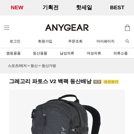
NEW
기획전
핫세일
BEST
로그인
회원가입
주문조회
마이페이지
캠핑용품
등산용품
남성의류
여성의류
의류소품
스포츠/레저
>
등산
>
등산가방
그레고리 파토스 V2 백팩 등산배낭