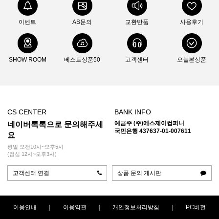
이벤트
AS문의
교환반품
사용후기
SHOW ROOM
베스트상품50
고객센터
오늘본상품
CS CENTER
BANK INFO
예금주 (주)에스제이컴퍼니
네이버톡톡으로 문의해주세
국민은행 437637-01-007611
요
평일 오전10시~오후5시
(점심 12시~오후3시)
고객센터 연결
상품 문의 게시판
이용안내
이용약관
개인정보처리방침
PC버전