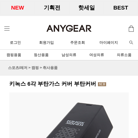
NEW
기획전
핫세일
BEST
로그인
회원가입
주문조회
마이페이지
캠핑용품
등산용품
남성의류
여성의류
의류소품
스포츠/레저
>
캠핑
>
취사용품
키녹스 6각 부탄가스 커버 부탄커버