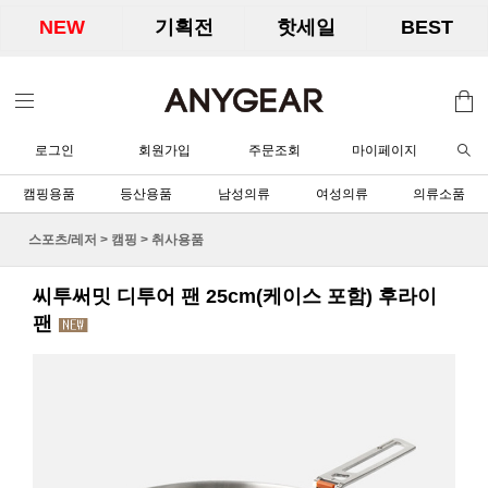
NEW
기획전
핫세일
BEST
로그인
회원가입
주문조회
마이페이지
캠핑용품
등산용품
남성의류
여성의류
의류소품
스포츠/레저
>
캠핑
>
취사용품
씨투써밋 디투어 팬 25cm(케이스 포함) 후라이
팬