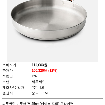
소비자가
114,000원
판매가
100,320
원 (
12
%)
적립금
1%
브랜드
씨투써밋
제조사/수입처
(주)니오
원산지
중국 OEM
씨투써밋 디투어 팬 25cm(케이스 포함) 후라이팬