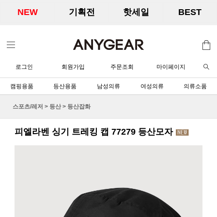
NEW
기획전
핫세일
BEST
로그인
회원가입
주문조회
마이페이지
캠핑용품
등산용품
남성의류
여성의류
의류소품
스포츠/레저
>
등산
>
등산잡화
피엘라벤 싱기 트레킹 캡 77279 등산모자