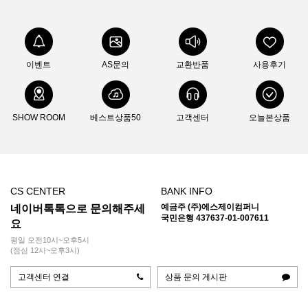
이벤트
AS문의
교환반품
사용후기
SHOW ROOM
베스트상품50
고객센터
오늘본상품
CS CENTER
BANK INFO
예금주 (주)에스제이컴퍼니
네이버톡톡으로 문의해주세
국민은행 437637-01-007611
요
평일 오전10시~오후5시
(점심 12시~오후3시)
고객센터 연결
상품 문의 게시판