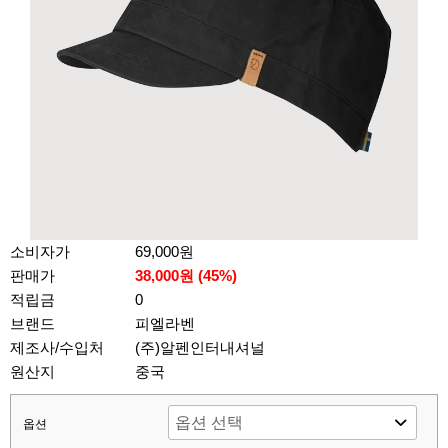
소비자가
69,000원
판매가
38,000원 (
45
%)
적립금
0
브랜드
피엘라벤
제조사/수입처
(주)알펜인터내셔널
원산지
중국
옵션