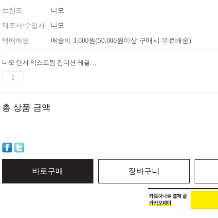
브랜드
니모
제조사/수입처
니모
택배배송
배송비 3,000원(50,000원이상 구매시 무료배송)
니모 텐서 익스트림 컨디션 레귤러/머미 에어매트
총 상품 금액
바로구매
장바구니