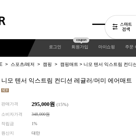
coupon
로그인
회원가입
마이쇼핑
주문
E
>
스포츠/레저
>
캠핑
>
캠핑매트
> 니모 텐서 익스트림 컨디
니모 텐서 익스트림 컨디션 레귤러/머미 에어매트
295,000
원
판매가격
(
15
%)
소비자가격
348,000원
적립금
1%
기어팩
원산지
대만