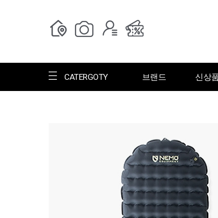
CATERGOTY
브랜드
신상
전체브랜드
한글명
ㄱ
ㄴ
ㄷ
ㄹ
ㅁ
ㅂ
ㅅ
ㄱ
그랑저
그레고리