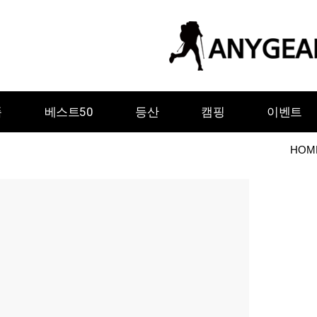
품
베스트50
등산
캠핑
이벤트
HOM
ㅇ
ㅈ
ㅊ
ㅋ
ㅌ
ㅍ
ㅎ
그레이웨일디자인
기어에이드