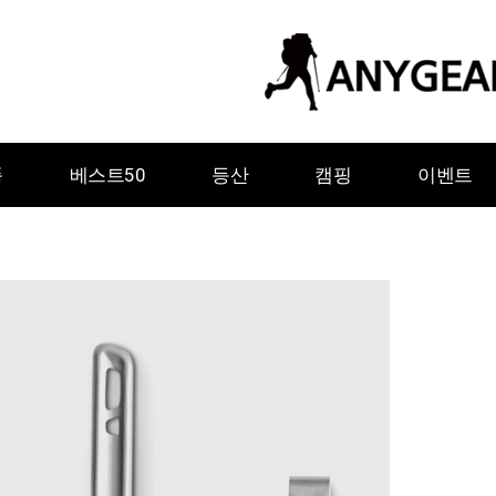
품
베스트50
등산
캠핑
이벤트
ㅇ
ㅈ
ㅊ
ㅋ
ㅌ
ㅍ
ㅎ
그레이웨일디자인
기어에이드