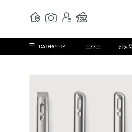
CATERGOTY
브랜드
신상
전체브랜드
한글명
ㄱ
ㄴ
ㄷ
ㄹ
ㅁ
ㅂ
ㅅ
ㄱ
그랑저
그레고리