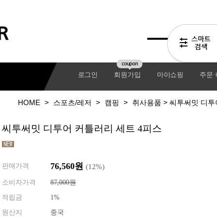
coupon
로그인
회원가입
마이쇼핑
주문
HOME
>
스포츠/레저
>
캠핑
>
취사용품
> 씨투써밋 디투
씨투써밋 디투어 커틀러리 세트 4피스
76,560
원
판매가격
(
12
%)
소비자가격
87,000원
적립금
1%
기어팩
원산지
중국