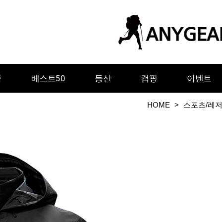
품
베스트50
등산
캠핑
이벤트
HOME
>
스포츠/레
ㅇ
ㅈ
ㅊ
ㅋ
ㅌ
ㅍ
ㅎ
그레이웨일디자인
기어에이드