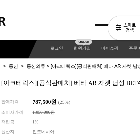
coupon
로그인
회원가입
마이쇼핑
주문
저
>
등산
>
등산의류
> [아크테릭스][공식판매처] 베타 AR 자켓 남성 B
[아크테릭스][공식판매처] 베타 AR 자켓 남성 BETA 
787,500원
판매가격
(
25
%)
소비자가격
1,050,000원
적립금
1%
기어팩
원산지
인도네시아