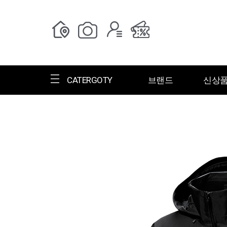
CATERGOTY
브랜드
신상
전체브랜드
한글명
ㄱ
ㄴ
ㄷ
ㄹ
ㅁ
ㅂ
ㅅ
ㄱ
그랑저
그레고리