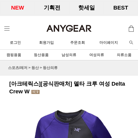
NEW
기획전
핫세일
BEST
로그인
회원가입
주문조회
마이페이지
캠핑용품
등산용품
남성의류
여성의류
의류소품
스포츠/레저
>
등산
>
등산의류
[아크테릭스][공식판매처] 델타 크루 여성 Delta
Crew W