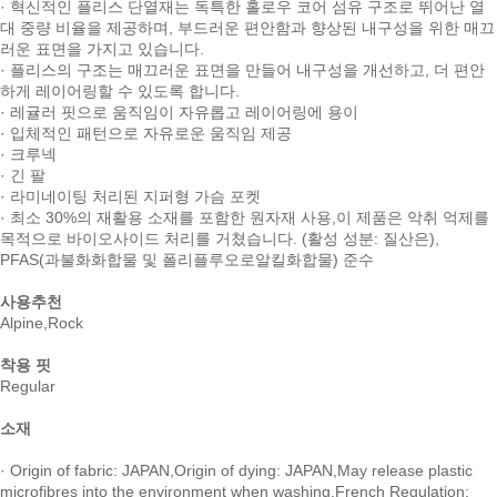
· 혁신적인 플리스 단열재는 독특한 홀로우 코어 섬유 구조로 뛰어난 열
대 중량 비율을 제공하며, 부드러운 편안함과 향상된 내구성을 위한 매끄
러운 표면을 가지고 있습니다.
· 플리스의 구조는 매끄러운 표면을 만들어 내구성을 개선하고, 더 편안
하게 레이어링할 수 있도록 합니다.
· 레귤러 핏으로 움직임이 자유롭고 레이어링에 용이
· 입체적인 패턴으로 자유로운 움직임 제공
· 크루넥
· 긴 팔
· 라미네이팅 처리된 지퍼형 가슴 포켓
· 최소 30%의 재활용 소재를 포함한 원자재 사용,이 제품은 악취 억제를
목적으로 바이오사이드 처리를 거쳤습니다. (활성 성분: 질산은),
PFAS(과불화화합물 및 폴리플루오로알킬화합물) 준수
사용추천
Alpine,Rock
착용 핏
Regular
소재
· Origin of fabric: JAPAN,Origin of dying: JAPAN,May release plastic
microfibres into the environment when washing,French Regulation: