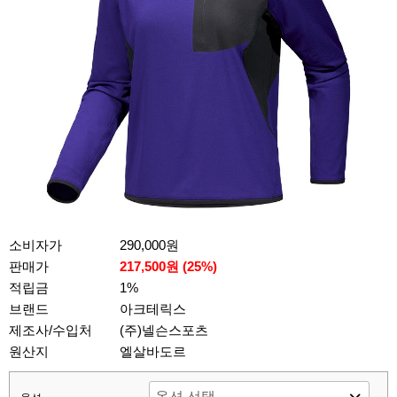
소비자가
290,000원
판매가
217,500원 (
25
%)
적립금
1%
브랜드
아크테릭스
제조사/수입처
(주)넬슨스포츠
원산지
엘살바도르