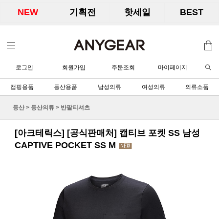
NEW
기획전
핫세일
BEST
로그인
회원가입
주문조회
마이페이지
캠핑용품
등산용품
남성의류
여성의류
의류소품
등산
>
등산의류
>
반팔티셔츠
[아크테릭스] [공식판매처] 캡티브 포켓 SS 남성
CAPTIVE POCKET SS M