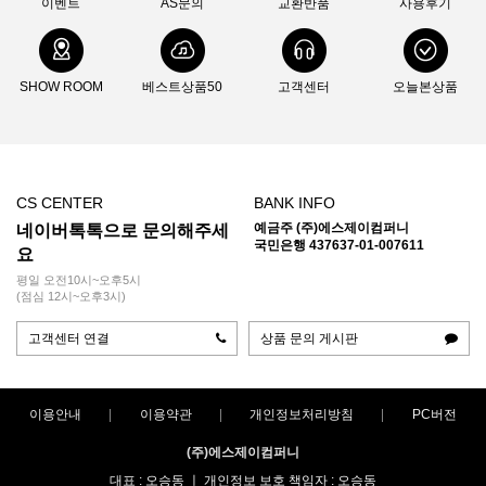
이벤트
AS문의
교환반품
사용후기
SHOW ROOM
베스트상품50
고객센터
오늘본상품
CS CENTER
BANK INFO
예금주 (주)에스제이컴퍼니
네이버톡톡으로 문의해주세
국민은행 437637-01-007611
요
평일 오전10시~오후5시
(점심 12시~오후3시)
고객센터 연결
상품 문의 게시판
이용안내
이용약관
개인정보처리방침
PC버전
(주)에스제이컴퍼니
대표 : 오승동 ㅣ 개인정보 보호 책임자 : 오승동