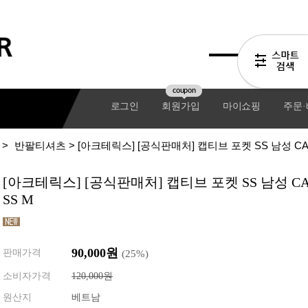
coupon
로그인
회원가입
마이쇼핑
주문
>
반팔티셔츠
> [아크테릭스] [공식판매처] 캡티브 포켓 SS 남성 CAP
[아크테릭스] [공식판매처] 캡티브 포켓 SS 남성 CAP
SS M
90,000원
판매가격
(
25
%)
소비자가격
120,000원
기어팩
원산지
베트남