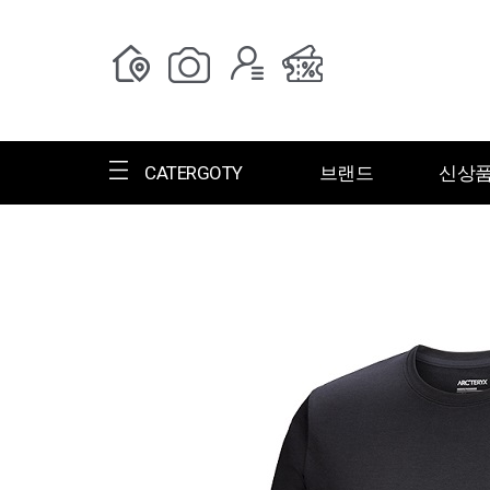
CATERGOTY
브랜드
신상
전체브랜드
한글명
ㄱ
ㄴ
ㄷ
ㄹ
ㅁ
ㅂ
ㅅ
ㄱ
그랑저
그레고리