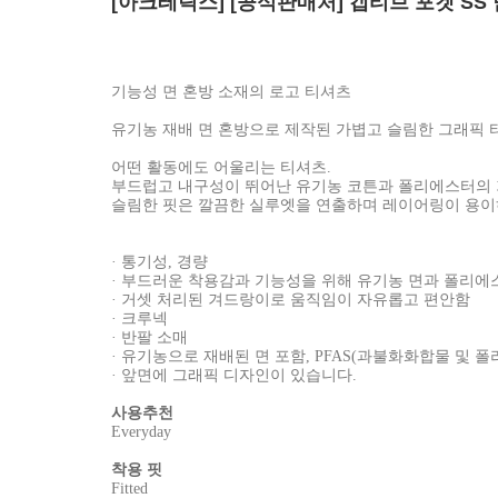
[아크테릭스] [공식판매처] 캡티브 포켓 SS 남성
기능성 면 혼방 소재의 로고 티셔츠
유기농 재배 면 혼방으로 제작된 가볍고 슬림한 그래픽 
어떤 활동에도 어울리는 티셔츠.
부드럽고 내구성이 뛰어난 유기농 코튼과 폴리에스터의 기능
슬림한 핏은 깔끔한 실루엣을 연출하며 레이어링이 용이
· 통기성, 경량
· 부드러운 착용감과 기능성을 위해 유기농 면과 폴리
· 거셋 처리된 겨드랑이로 움직임이 자유롭고 편안함
· 크루넥
· 반팔 소매
· 유기농으로 재배된 면 포함, PFAS(과불화화합물 및
· 앞면에 그래픽 디자인이 있습니다.
사용추천
Everyday
착용 핏
Fitted