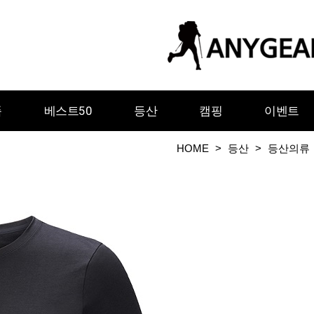
품
베스트50
등산
캠핑
이벤트
HOME
>
등산
>
등산의류
ㅇ
ㅈ
ㅊ
ㅋ
ㅌ
ㅍ
ㅎ
그레이웨일디자인
기어에이드