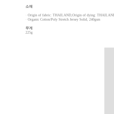
소재
· Origin of fabric: THAILAND,Origin of dying: THAILAND,M
· Organic Cotton/Poly Stretch Jersey Solid, 240gsm
무게
225g