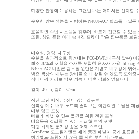
다양한 기상 조건에서 사용할 수 있는 내후성과 스마트
다양한 환경에 대응하는 그랜빌 25는 어디서든 신뢰할 수
우수한 방수 성능을 자랑하는 N400r-AC² 립스톱 나
효율적인 수납 시스템을 갖추어, 빠르게 접근할 수 있는 
또한, 상단 플랩 아래 숨겨진 포켓이 작은 필수품을 보관할
내후성, 경량, 내구성
수분을 효과적으로 튕겨내는 FC0-DWR(내구성 발수) 마
최소 30%의 재활용 소재를 포함한 원자재 사용, blues
N400r-AC² 나일론 립스톱 원단은 가볍고 내구성이 뛰
밝은 색상의 내부는 장비를 쉽게 찾을 수 있도록 도와줍
심테이핑 처리로 방수 성능이 더욱 강화되었습니다.
길이: 49cm, 깊이: 57cm
상단 로딩 방식, 뚜껑이 있는 입구부.
신축성 메쉬 내부 노트북 슬리브는 직관적인 수납을 제
내부 덤프 포켓.
빠르게 꺼낼 수 있는 물건을 위한 전면 포켓.
내용물을 정리할 수 있는 지퍼형 보안 포켓.
패딩 처리된 통기성 좋은 어깨 스트랩,
AeroForm 모노필라멘트 메쉬 등판 패널이 공기 흐름을
허리벨트(포함되지 않음)를 위한 부착 지점/루프.