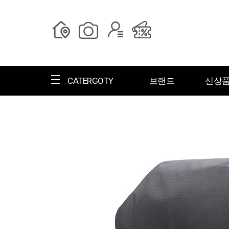
CATERGOTY
브랜드
신상
전체브랜드
한글명
ㄱ
ㄴ
ㄷ
ㄹ
ㅁ
ㅂ
ㅅ
ㄱ
그랑저
그레고리