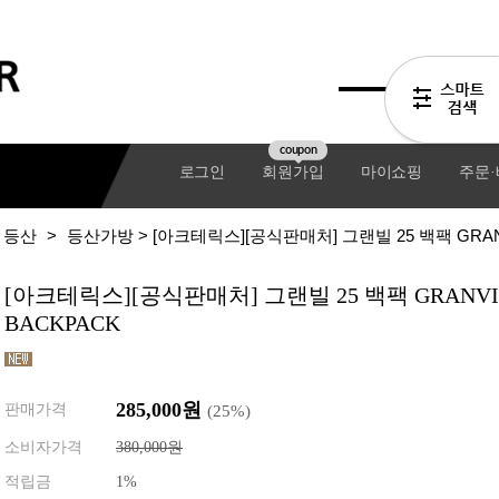
coupon
로그인
회원가입
마이쇼핑
주문
등산
>
등산가방
> [아크테릭스][공식판매처] 그랜빌 25 백팩 GRANV
[아크테릭스][공식판매처] 그랜빌 25 백팩 GRANVIL
BACKPACK
285,000원
판매가격
(
25
%)
소비자가격
380,000원
기어팩
적립금
1%