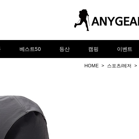
품
베스트50
등산
캠핑
이벤트
HOME
>
스포츠/레저
>
ㅇ
ㅈ
ㅊ
ㅋ
ㅌ
ㅍ
ㅎ
그레이웨일디자인
기어에이드