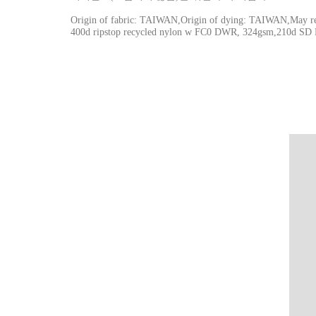
Origin of fabric: TAIWAN,Origin of dying: TAIWAN,May rele
400d ripstop recycled nylon w FC0 DWR, 324gsm,210d SD