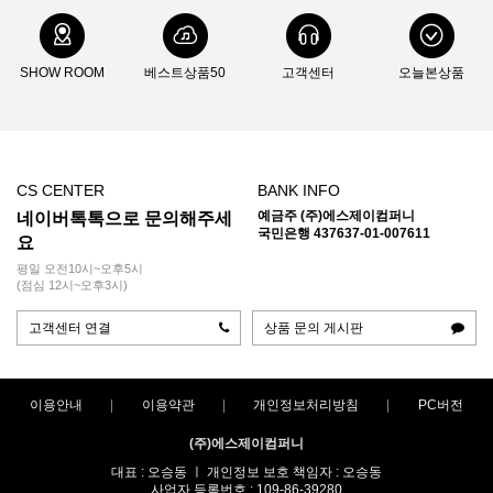
SHOW ROOM
베스트상품50
고객센터
오늘본상품
CS CENTER
BANK INFO
예금주 (주)에스제이컴퍼니
네이버톡톡으로 문의해주세
국민은행 437637-01-007611
요
평일 오전10시~오후5시
(점심 12시~오후3시)
고객센터 연결
상품 문의 게시판
이용안내
이용약관
개인정보처리방침
PC버전
(주)에스제이컴퍼니
대표 : 오승동 ㅣ 개인정보 보호 책임자 : 오승동
사업자 등록번호 : 109-86-39280