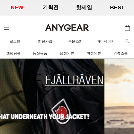
NEW
기획전
핫세일
BEST
로그인
회원가입
주문조회
마이페이지
캠핑용품
등산용품
남성의류
여성의류
의류소품