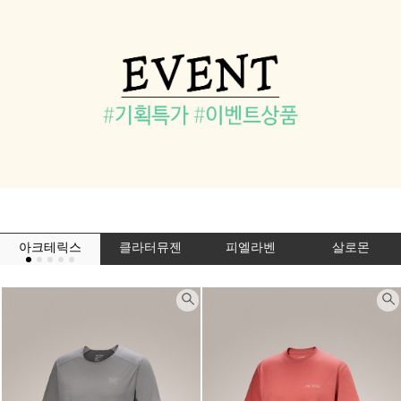
아크테릭스
클라터뮤젠
피엘라벤
살로몬