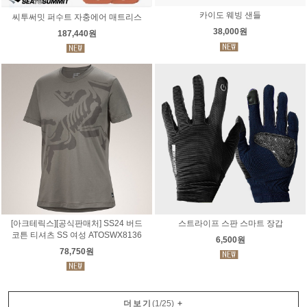
카이도 웨빙 샌들
씨투써밋 퍼수트 자충에어 매트리스
38,000원
187,440원
[아크테릭스][공식판매처] SS24 버드
스트라이프 스판 스마트 장갑
코튼 티셔츠 SS 여성 ATOSWX8136
6,500원
78,750원
더보기
(
1
/
25
)
+