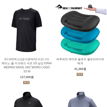
[아크테릭스] [공식판매처] 이오니아
씨투써밋 에어로 필로우 울트라라이트
메리노 울 아크워드 셔츠 SS 남성 IONIA
베개
MERINO WOOL ARC'WORD LOGO
41,360원
SS M
127,500원