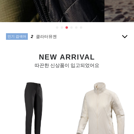
10
모자
1
아크테릭스
2
클라터뮤젠
3
1
인기 검색어
4
씨투써밋
5
침낭
NEW ARRIVAL
6
피엘라벤
7
배낭
따끈한 신상품이 입고되었어요
8
양말
9
텐트
10
모자
1
아크테릭스