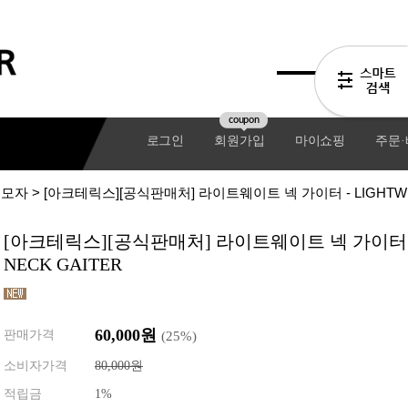
coupon
로그인
회원가입
마이쇼핑
주문
모자
> [아크테릭스][공식판매처] 라이트웨이트 넥 가이터 - LIGHTWEI
[아크테릭스][공식판매처] 라이트웨이트 넥 가이터 - 
NECK GAITER
60,000원
판매가격
(
25
%)
소비자가격
80,000원
기어팩
적립금
1%