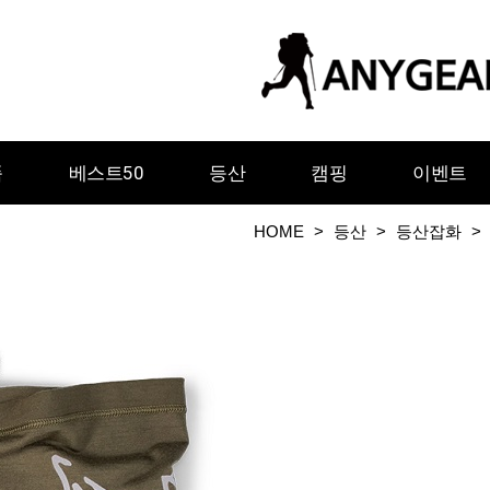
품
베스트50
등산
캠핑
이벤트
HOME
>
등산
>
등산잡화
>
ㅇ
ㅈ
ㅊ
ㅋ
ㅌ
ㅍ
ㅎ
그레이웨일디자인
기어에이드