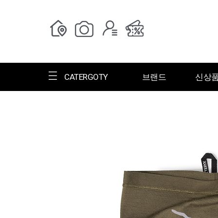
CATERGOTY
브랜드
신상
전체브랜드
한글명
ㄱ
ㄴ
ㄷ
ㄹ
ㅁ
ㅂ
ㅅ
ㄱ
그랑저
그레고리