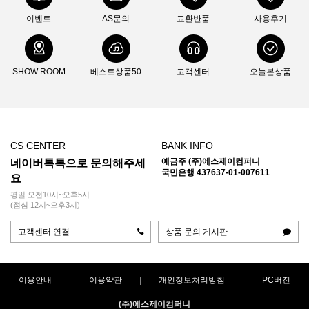
이벤트
AS문의
교환반품
사용후기
SHOW ROOM
베스트상품50
고객센터
오늘본상품
CS CENTER
BANK INFO
예금주 (주)에스제이컴퍼니
네이버톡톡으로 문의해주세
국민은행 437637-01-007611
요
평일 오전10시~오후5시
(점심 12시~오후3시)
고객센터 연결
상품 문의 게시판
이용안내
이용약관
개인정보처리방침
PC버전
(주)에스제이컴퍼니