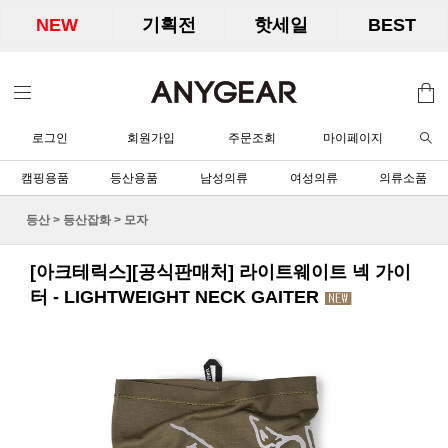
NEW
기획전
핫세일
BEST
로그인
회원가입
주문조회
마이페이지
캠핑용품
등산용품
남성의류
여성의류
의류소품
등산
>
등산잡화
>
모자
[아크테릭스][공식판매처] 라이트웨이트 넥 가이
터 - LIGHTWEIGHT NECK GAITER