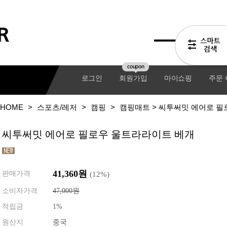
coupon
로그인
회원가입
마이쇼핑
주문
HOME
>
스포츠/레저
>
캠핑
>
캠핑매트
> 씨투써밋 에어로 필
씨투써밋 에어로 필로우 울트라라이트 베개
41,360원
판매가격
(
12
%)
소비자가격
47,000원
적립금
1%
기어팩
원산지
중국