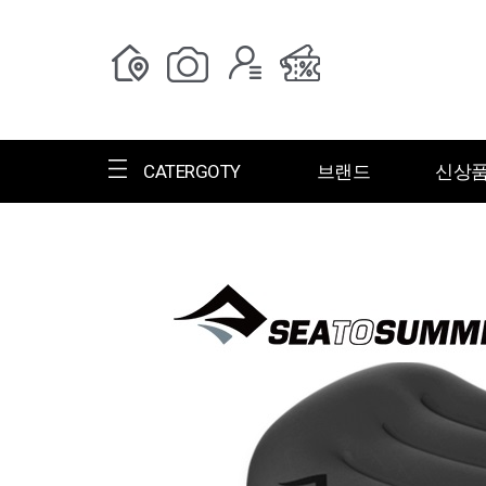
CATERGOTY
브랜드
신상
전체브랜드
한글명
ㄱ
ㄴ
ㄷ
ㄹ
ㅁ
ㅂ
ㅅ
ㄱ
그랑저
그레고리