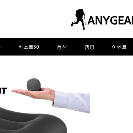
품
베스트50
등산
캠핑
이벤트
ㅇ
ㅈ
ㅊ
ㅋ
ㅌ
ㅍ
ㅎ
그레이웨일디자인
기어에이드