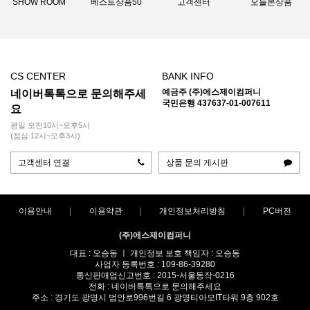
SHOW ROOM
베스트상품50
고객센터
오늘본상품
CS CENTER
BANK INFO
예금주 (주)에스제이컴퍼니
네이버톡톡으로 문의해주세
국민은행 437637-01-007611
요
평일 오전10시~오후5시
(점심 12시~오후3시)
고객센터 연결
상품 문의 게시판
이용안내
이용약관
개인정보처리방침
PC버전
(주)에스제이컴퍼니
대표 : 오승동 ㅣ 개인정보 보호 책임자 : 오승동
사업자 등록번호 : 109-86-39280
통신판매업신고번호 : 2015-서울동작-0216
전화 : 네이버톡톡으로 문의해주세요
주소 : 경기도 광명시 범안로996번길 6 광명티아모IT타워 9층 902호