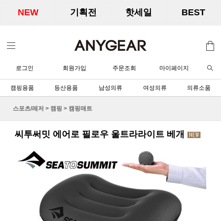
NEW
기획전
핫세일
BEST
로그인
회원가입
주문조회
마이페이지
캠핑용품
등산용품
남성의류
여성의류
의류소품
스포츠/레저
>
캠핑
>
캠핑매트
씨투써밋 에어로 필로우 울트라라이트 베개