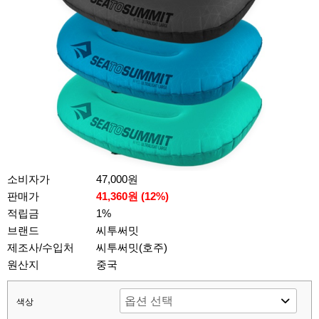
소비자가
47,000원
판매가
41,360원 (
12
%)
적립금
1%
브랜드
씨투써밋
제조사/수입처
씨투써밋(호주)
원산지
중국
색상