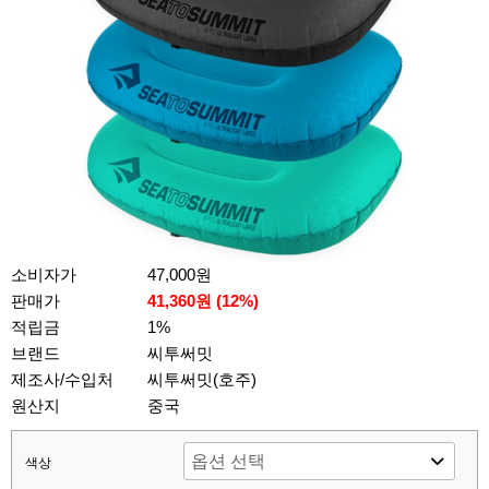
소비자가
47,000원
판매가
41,360원 (
12
%)
적립금
1%
브랜드
씨투써밋
제조사/수입처
씨투써밋(호주)
원산지
중국
색상