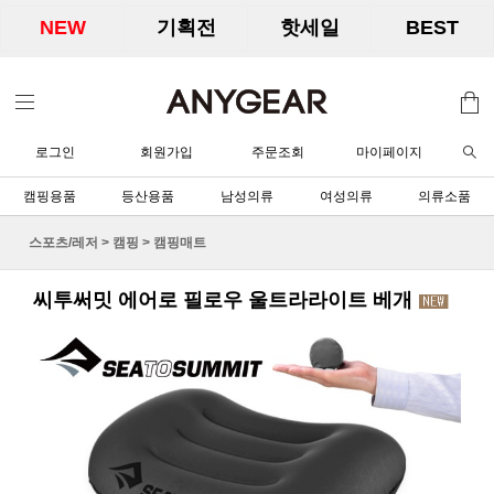
NEW
기획전
핫세일
BEST
로그인
회원가입
주문조회
마이페이지
캠핑용품
등산용품
남성의류
여성의류
의류소품
스포츠/레저
>
캠핑
>
캠핑매트
씨투써밋 에어로 필로우 울트라라이트 베개