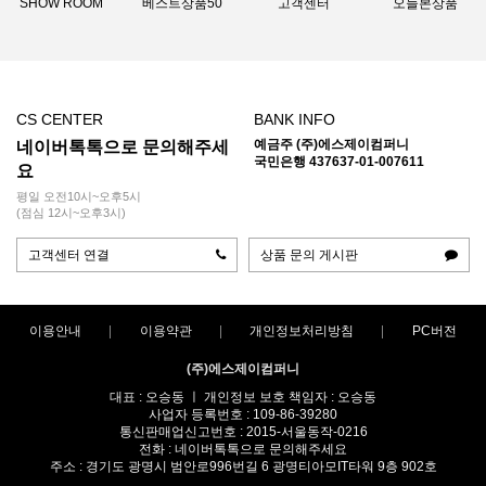
SHOW ROOM
베스트상품50
고객센터
오늘본상품
CS CENTER
BANK INFO
예금주 (주)에스제이컴퍼니
네이버톡톡으로 문의해주세
국민은행 437637-01-007611
요
평일 오전10시~오후5시
(점심 12시~오후3시)
고객센터 연결
상품 문의 게시판
이용안내
이용약관
개인정보처리방침
PC버전
(주)에스제이컴퍼니
대표 : 오승동 ㅣ 개인정보 보호 책임자 : 오승동
사업자 등록번호 : 109-86-39280
통신판매업신고번호 : 2015-서울동작-0216
전화 : 네이버톡톡으로 문의해주세요
주소 : 경기도 광명시 범안로996번길 6 광명티아모IT타워 9층 902호