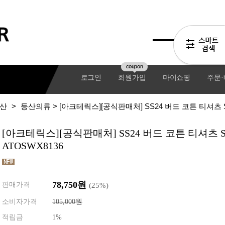
coupon
로그인
회원가입
마이쇼핑
주문
산
>
등산의류
> [아크테릭스][공식판매처] SS24 버드 코튼 티셔츠 S
[아크테릭스][공식판매처] SS24 버드 코튼 티셔츠 
ATOSWX8136
78,750원
판매가격
(
25
%)
소비자가격
105,000원
기어팩
적립금
1%