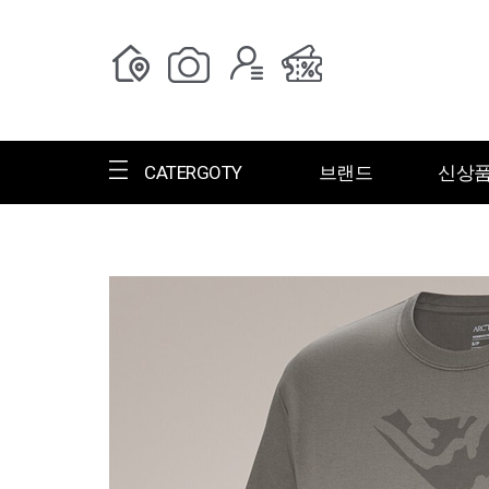
CATERGOTY
브랜드
신상
전체브랜드
한글명
ㄱ
ㄴ
ㄷ
ㄹ
ㅁ
ㅂ
ㅅ
ㄱ
그랑저
그레고리