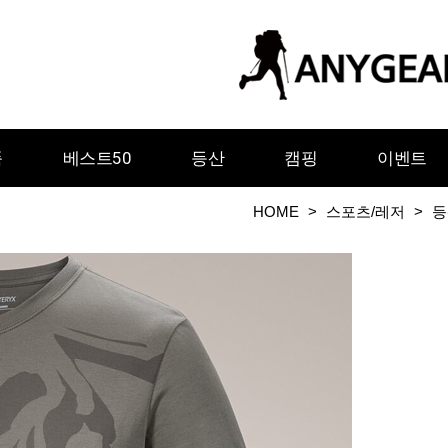
품
베스트50
등산
캠핑
이벤트
HOME
>
스포츠/레저
>
등
ㅇ
ㅈ
ㅊ
ㅋ
ㅌ
ㅍ
ㅎ
그레이웨일디자인
기어에이드