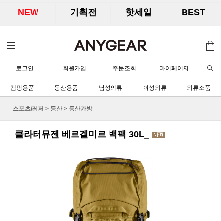
NEW
기획전
핫세일
BEST
로그인
회원가입
주문조회
마이페이지
캠핑용품
등산용품
남성의류
여성의류
의류소품
스포츠/레저
>
등산
>
등산가방
클라터뮤젠 베르겔미르 백팩 30L_