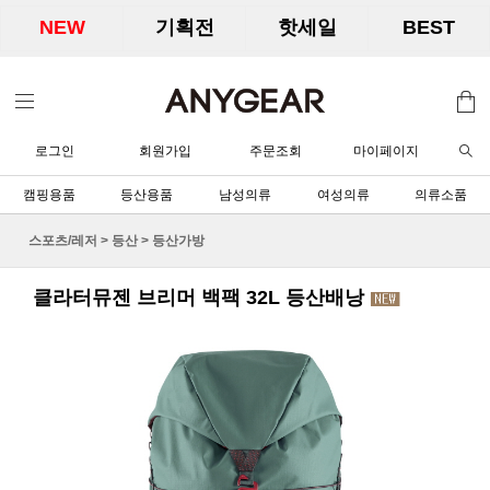
NEW
기획전
핫세일
BEST
로그인
회원가입
주문조회
마이페이지
캠핑용품
등산용품
남성의류
여성의류
의류소품
스포츠/레저
>
등산
>
등산가방
클라터뮤젠 브리머 백팩 32L 등산배낭