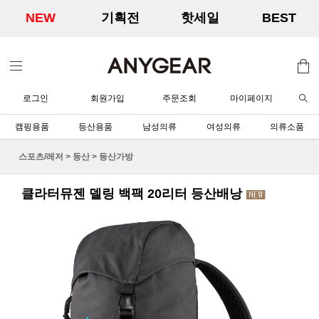
NEW
기획전
핫세일
BEST
로그인
회원가입
주문조회
마이페이지
캠핑용품
등산용품
남성의류
여성의류
의류소품
스포츠/레저
>
등산
>
등산가방
클라터뮤젠 델링 백팩 20리터 등산배낭