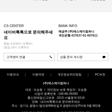
CS CENTER
BANK INFO
예금주 (주)에스제이컴퍼니
네이버톡톡으로 문의해주세
국민은행 437637-01-007611
요
평일 오전10시~오후5시
(점심 12시~오후3시)
고객센터 연결
상품 문의 게시판
이용안내
이용약관
개인정보처리방침
PC버전
(주)에스제이컴퍼니
대표 : 오승동 ㅣ 개인정보 보호 책임자 : 오승동
사업자 등록번호 : 109-86-39280
통신판매업신고번호 : 2015-서울동작-0216
전화 : 네이버톡톡으로 문의해주세요
주소 : 경기도 광명시 범안로996번길 6 광명티아모IT타워 9층 902호