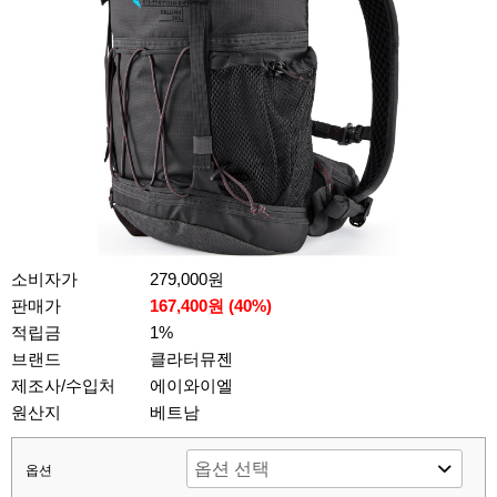
소비자가
279,000원
판매가
167,400원 (
40
%)
적립금
1%
브랜드
클라터뮤젠
제조사/수입처
에이와이엘
원산지
베트남
옵션