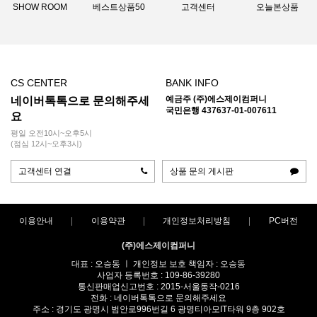
SHOW ROOM
베스트상품50
고객센터
오늘본상품
CS CENTER
BANK INFO
예금주 (주)에스제이컴퍼니
네이버톡톡으로 문의해주세
국민은행 437637-01-007611
요
평일 오전10시~오후5시
(점심 12시~오후3시)
고객센터 연결
상품 문의 게시판
이용안내
이용약관
개인정보처리방침
PC버전
(주)에스제이컴퍼니
대표 : 오승동 ㅣ 개인정보 보호 책임자 : 오승동
사업자 등록번호 : 109-86-39280
통신판매업신고번호 : 2015-서울동작-0216
전화 : 네이버톡톡으로 문의해주세요
주소 : 경기도 광명시 범안로996번길 6 광명티아모IT타워 9층 902호