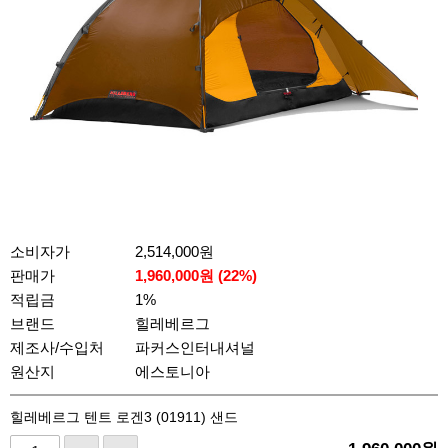
소비자가
2,514,000원
판매가
1,960,000
원 (
22
%)
적립금
1%
브랜드
힐레베르그
제조사/수입처
파커스인터내셔널
원산지
에스토니아
힐레베르그 텐트 로겐3 (01911) 샌드