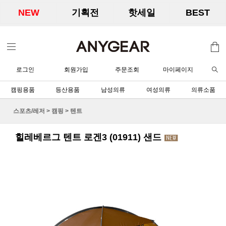
NEW
기획전
핫세일
BEST
로그인
회원가입
주문조회
마이페이지
캠핑용품
등산용품
남성의류
여성의류
의류소품
스포츠/레저
>
캠핑
>
텐트
힐레베르그 텐트 로겐3 (01911) 샌드