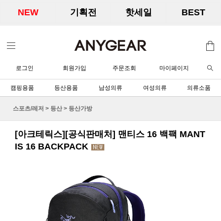
NEW
기획전
핫세일
BEST
로그인
회원가입
주문조회
마이페이지
캠핑용품
등산용품
남성의류
여성의류
의류소품
스포츠/레저
>
등산
>
등산가방
[아크테릭스][공식판매처] 맨티스 16 백팩 MANT
IS 16 BACKPACK