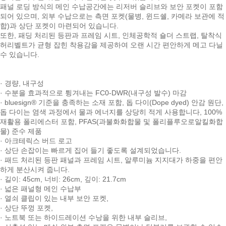
패널 로딩 방식의 메인 수납공간에는 리저버 슬리브와 보안 포켓이 포함
되어 있으며, 외부 수납으로는 측면 포켓(물병, 윈드쉘, 카메라 보관에 적
합)과 상단 포켓이 마련되어 있습니다.
또한, 패딩 처리된 등판과 프레임 시트, 인체공학적 숄더 스트랩, 탈착식
허리벨트가 균형 잡힌 착용감을 제공하여 오랜 시간 편안하게 메고 다닐
수 있습니다.
· 경량, 내구성
· 수분을 효과적으로 튕겨내는 FC0-DWR(내구성 발수) 마감
· bluesign® 기준을 충족하는 소재 포함, 돕 다이(Dope dyed) 안감 원단,
돕 다이는 염색 과정에서 물과 에너지를 상당히 적게 사용합니다, 100%
재활용 폴리에스터 포함, PFAS(과불화화합물 및 폴리플루오로알킬화합
물) 준수 제품
· 아크테릭스 버드 로고
· 상단 손잡이는 빠르게 집어 들기 좋도록 설계되었습니다.
· 패드 처리된 등판 패널과 프레임 시트, 알루미늄 지지대가 하중을 편안
하게 분산시켜 줍니다.
· 길이: 45cm, 너비: 26cm, 깊이: 21.7cm
· 넓은 패널형 메인 수납부
· 열쇠 클립이 있는 내부 보안 포켓,
· 상단 뚜껑 포켓,
· 노트북 또는 하이드레이션 수낭을 위한 내부 슬리브,