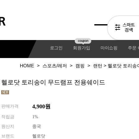
coupon
로그인
회원가입
마이쇼핑
주문
HOME
>
스포츠/레저
>
캠핑
>
랜턴
> 헬로닷 토리송
헬로닷 토리송이 무드램프 전용쉐이드
4,900
원
판매가격
적립금
1%
원산지
중국
기어팩
브랜드
헬로닷