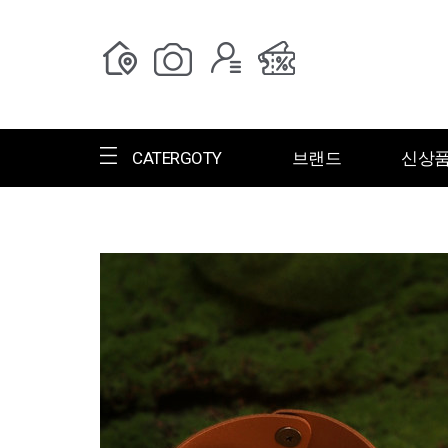
CATERGOTY
브랜드
신상
전체브랜드
한글명
ㄱ
ㄴ
ㄷ
ㄹ
ㅁ
ㅂ
ㅅ
ㄱ
그랑저
그레고리