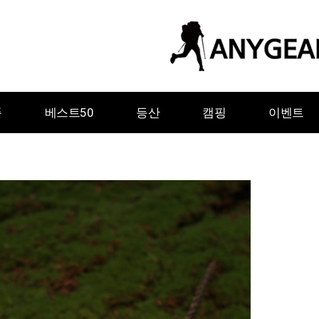
품
베스트50
등산
캠핑
이벤트
ㅇ
ㅈ
ㅊ
ㅋ
ㅌ
ㅍ
ㅎ
그레이웨일디자인
기어에이드