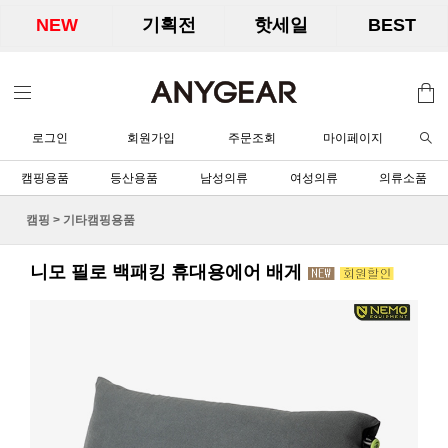
NEW
기획전
핫세일
BEST
로그인
회원가입
주문조회
마이페이지
캠핑용품
등산용품
남성의류
여성의류
의류소품
캠핑
>
기타캠핑용품
니모 필로 백패킹 휴대용에어 배게