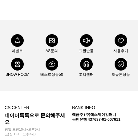
이벤트
AS문의
교환반품
사용후기
SHOW ROOM
베스트상품50
고객센터
오늘본상품
CS CENTER
BANK INFO
예금주 (주)에스제이컴퍼니
네이버톡톡으로 문의해주세
국민은행 437637-01-007611
요
평일 오전10시~오후5시
(점심 12시~오후3시)