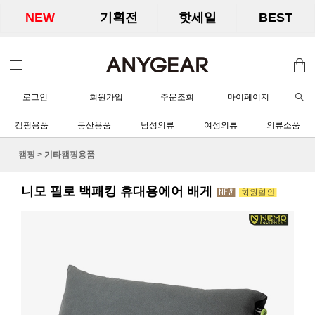
NEW
기획전
핫세일
BEST
로그인
회원가입
주문조회
마이페이지
캠핑용품
등산용품
남성의류
여성의류
의류소품
캠핑
>
기타캠핑용품
니모 필로 백패킹 휴대용에어 배게