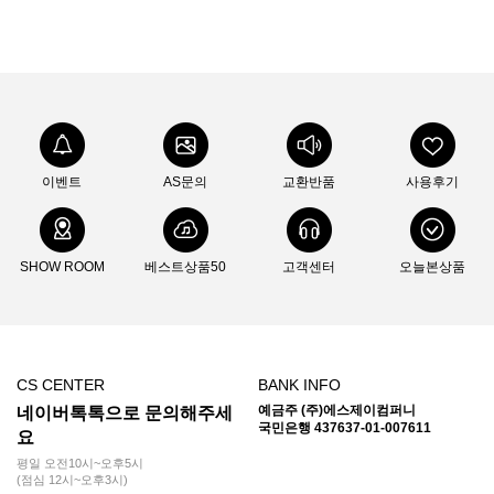
이벤트
AS문의
교환반품
사용후기
SHOW ROOM
베스트상품50
고객센터
오늘본상품
CS CENTER
BANK INFO
예금주 (주)에스제이컴퍼니
네이버톡톡으로 문의해주세
국민은행 437637-01-007611
요
평일 오전10시~오후5시
(점심 12시~오후3시)