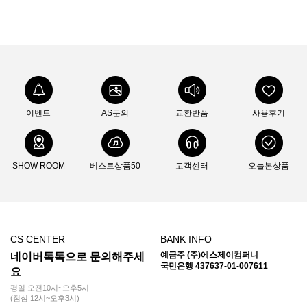
이벤트
AS문의
교환반품
사용후기
SHOW ROOM
베스트상품50
고객센터
오늘본상품
CS CENTER
BANK INFO
예금주 (주)에스제이컴퍼니
네이버톡톡으로 문의해주세
국민은행 437637-01-007611
요
평일 오전10시~오후5시
(점심 12시~오후3시)