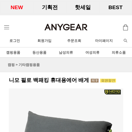
NEW
기획전
핫세일
BEST
로그인
회원가입
주문조회
마이페이지
캠핑용품
등산용품
남성의류
여성의류
의류소품
캠핑
>
기타캠핑용품
니모 필로 백패킹 휴대용에어 배게