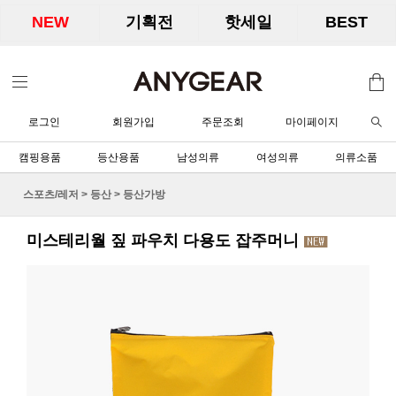
NEW
기획전
핫세일
BEST
로그인
회원가입
주문조회
마이페이지
캠핑용품
등산용품
남성의류
여성의류
의류소품
스포츠/레저
>
등산
>
등산가방
미스테리월 짚 파우치 다용도 잡주머니