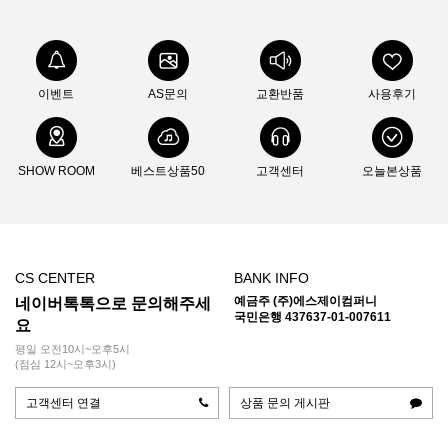
이벤트
AS문의
교환반품
사용후기
SHOW ROOM
베스트상품50
고객센터
오늘본상품
CS CENTER
BANK INFO
예금주 (주)에스제이컴퍼니
네이버톡톡으로 문의해주세
국민은행 437637-01-007611
요
평일 오전10시~오후5시
(점심 12시~오후3시)
고객센터 연결
상품 문의 게시판