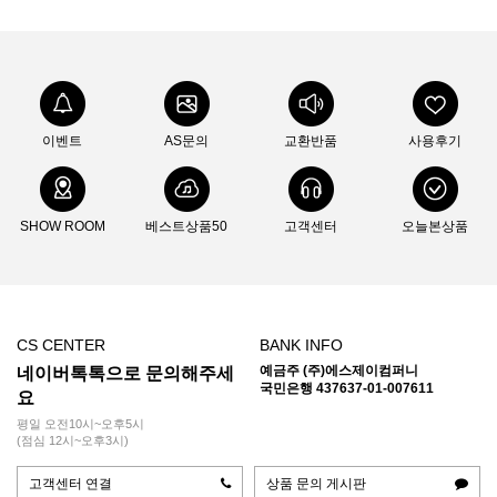
이벤트
AS문의
교환반품
사용후기
SHOW ROOM
베스트상품50
고객센터
오늘본상품
CS CENTER
BANK INFO
예금주 (주)에스제이컴퍼니
네이버톡톡으로 문의해주세
국민은행 437637-01-007611
요
평일 오전10시~오후5시
(점심 12시~오후3시)
고객센터 연결
상품 문의 게시판