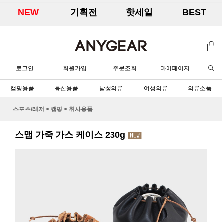
NEW
기획전
핫세일
BEST
로그인
회원가입
주문조회
마이페이지
캠핑용품
등산용품
남성의류
여성의류
의류소품
스포츠/레저
>
캠핑
>
취사용품
스맵 가죽 가스 케이스 230g