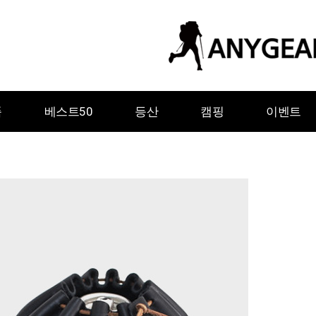
품
베스트50
등산
캠핑
이벤트
ㅇ
ㅈ
ㅊ
ㅋ
ㅌ
ㅍ
ㅎ
그레이웨일디자인
기어에이드