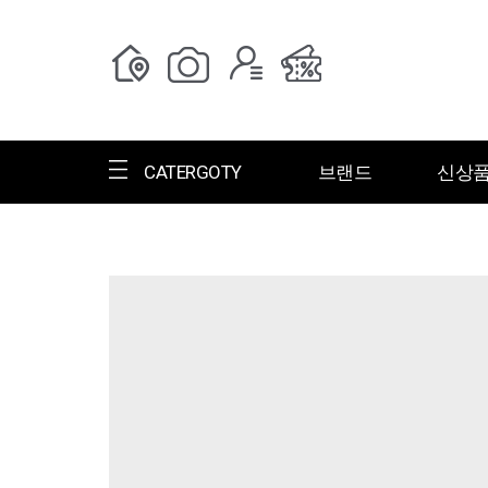
CATERGOTY
브랜드
신상
전체브랜드
한글명
ㄱ
ㄴ
ㄷ
ㄹ
ㅁ
ㅂ
ㅅ
ㄱ
그랑저
그레고리