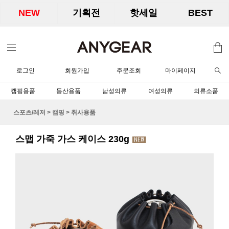
NEW
기획전
핫세일
BEST
로그인
회원가입
주문조회
마이페이지
캠핑용품
등산용품
남성의류
여성의류
의류소품
스포츠/레저
>
캠핑
>
취사용품
스맵 가죽 가스 케이스 230g