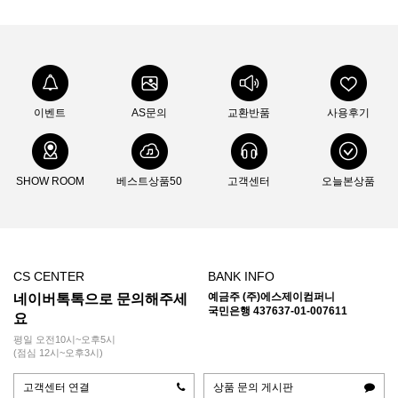
이벤트
AS문의
교환반품
사용후기
SHOW ROOM
베스트상품50
고객센터
오늘본상품
CS CENTER
BANK INFO
예금주 (주)에스제이컴퍼니
네이버톡톡으로 문의해주세
국민은행 437637-01-007611
요
평일 오전10시~오후5시
(점심 12시~오후3시)
고객센터 연결
상품 문의 게시판