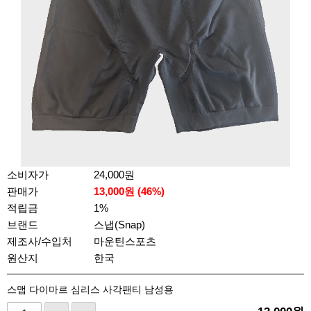
소비자가
24,000원
판매가
13,000
원 (
46
%)
적립금
1%
브랜드
스냅(Snap)
제조사/수입처
마운틴스포츠
원산지
한국
스맵 다이마르 심리스 사각팬티 남성용