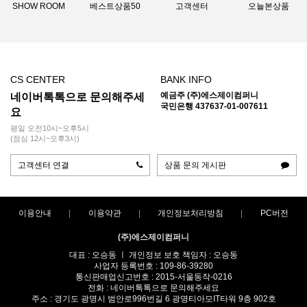
SHOW ROOM
베스트상품50
고객센터
오늘본상품
CS CENTER
BANK INFO
예금주 (주)에스제이컴퍼니
네이버톡톡으로 문의해주세
국민은행 437637-01-007611
요
평일 오전10시~오후5시
(점심 12시~오후3시)
고객센터 연결
상품 문의 게시판
이용안내
이용약관
개인정보처리방침
PC버전
(주)에스제이컴퍼니
대표 : 오승동 ㅣ 개인정보 보호 책임자 : 오승동
사업자 등록번호 : 109-86-39280
통신판매업신고번호 : 2015-서울동작-0216
전화 : 네이버톡톡으로 문의해주세요
주소 : 경기도 광명시 범안로996번길 6 광명티아모IT타워 9층 902호