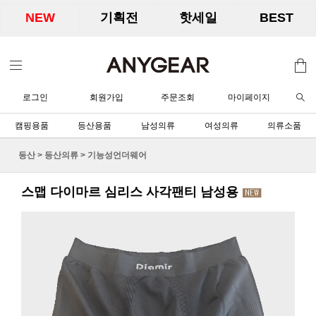
NEW
기획전
핫세일
BEST
로그인
회원가입
주문조회
마이페이지
캠핑용품
등산용품
남성의류
여성의류
의류소품
등산
>
등산의류
>
기능성언더웨어
스맵 다이마르 심리스 사각팬티 남성용