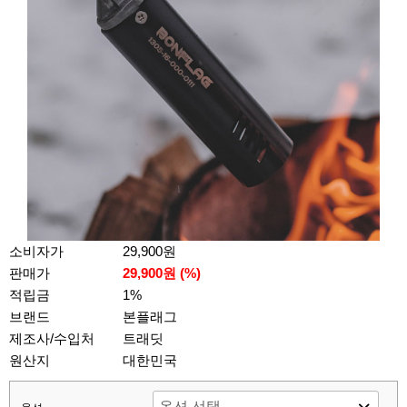
소비자가
29,900원
판매가
29,900원 (%)
적립금
1%
브랜드
본플래그
제조사/수입처
트래딧
원산지
대한민국