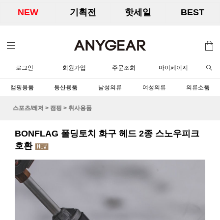
NEW
기획전
핫세일
BEST
로그인
회원가입
주문조회
마이페이지
캠핑용품
등산용품
남성의류
여성의류
의류소품
스포츠/레저
>
캠핑
>
취사용품
BONFLAG 폴딩토치 화구 헤드 2종 스노우피크
호환