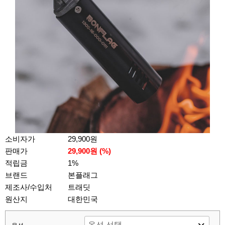
소비자가
29,900원
판매가
29,900원 (%)
적립금
1%
브랜드
본플래그
제조사/수입처
트래딧
원산지
대한민국