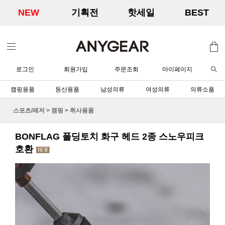
NEW
기획전
핫세일
BEST
로그인
회원가입
주문조회
마이페이지
캠핑용품
등산용품
남성의류
여성의류
의류소품
스포츠/레저
>
캠핑
>
취사용품
BONFLAG 폴딩토치 화구 헤드 2종 스노우피크
호환