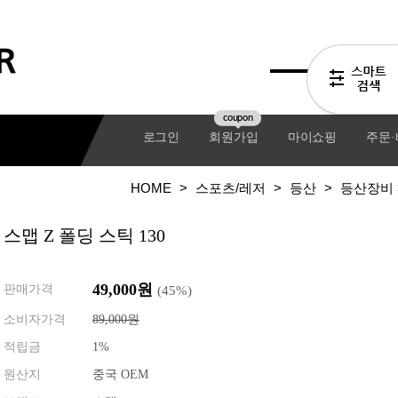
coupon
로그인
회원가입
마이쇼핑
주문
HOME
>
스포츠/레저
>
등산
>
등산장비
스맵 Z 폴딩 스틱 130
49,000
원
판매가격
(
45
%)
소비자가격
89,000원
적립금
1%
기어팩
원산지
중국 OEM