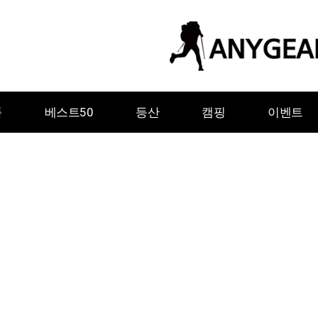
품
베스트50
등산
캠핑
이벤트
ㅇ
ㅈ
ㅊ
ㅋ
ㅌ
ㅍ
ㅎ
그레이웨일디자인
기어에이드