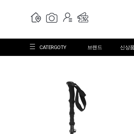
CATERGOTY
브랜드
신상
전체브랜드
한글명
ㄱ
ㄴ
ㄷ
ㄹ
ㅁ
ㅂ
ㅅ
ㄱ
그랑저
그레고리