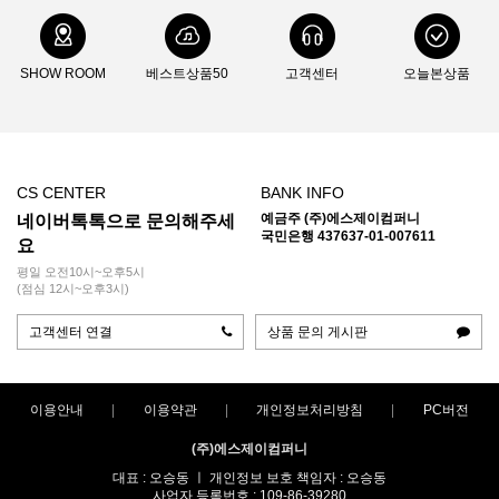
SHOW ROOM
베스트상품50
고객센터
오늘본상품
CS CENTER
BANK INFO
예금주 (주)에스제이컴퍼니
네이버톡톡으로 문의해주세
국민은행 437637-01-007611
요
평일 오전10시~오후5시
(점심 12시~오후3시)
고객센터 연결
상품 문의 게시판
이용안내
이용약관
개인정보처리방침
PC버전
(주)에스제이컴퍼니
대표 : 오승동 ㅣ 개인정보 보호 책임자 : 오승동
사업자 등록번호 : 109-86-39280