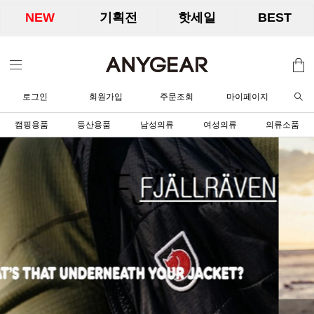
NEW
기획전
핫세일
BEST
로그인
회원가입
주문조회
마이페이지
캠핑용품
등산용품
남성의류
여성의류
의류소품