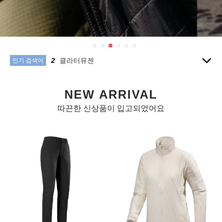
10
텐트
1
아크테릭스
2
클라터뮤젠
3
1
인기 검색어
4
씨투써밋
5
침낭
NEW ARRIVAL
6
피엘라벤
7
양말
따끈한 신상품이 입고되었어요
8
배낭
9
모자
10
텐트
1
아크테릭스