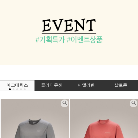
아크테릭스
클라터뮤젠
피엘라벤
살로몬