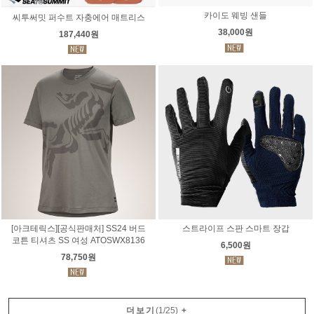
카이도 웨빙 샌들
씨투써밋 퍼수트 자충에어 매트리스
38,000원
187,440원
[아크테릭스][공식판매처] SS24 버드
스트라이프 스판 스마트 장갑
코튼 티셔츠 SS 여성 ATOSWX8136
6,500원
78,750원
더보기
(
1
/
25
)
+