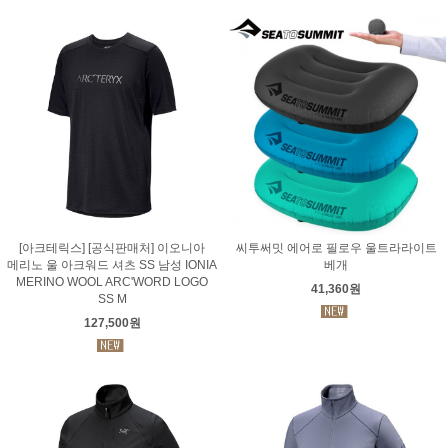
[아크테릭스] [공식판매처] 이오니아
씨투써밋 에어로 필로우 울트라라이트
메리노 울 아크워드 셔츠 SS 남성 IONIA
베개
MERINO WOOL ARC'WORD LOGO
41,360원
SS M
127,500원