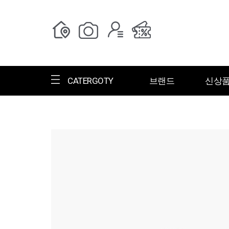
CATERGOTY
브랜드
신상
전체브랜드
한글명
ㄱ
ㄴ
ㄷ
ㄹ
ㅁ
ㅂ
ㅅ
ㄱ
그랑저
그레고리