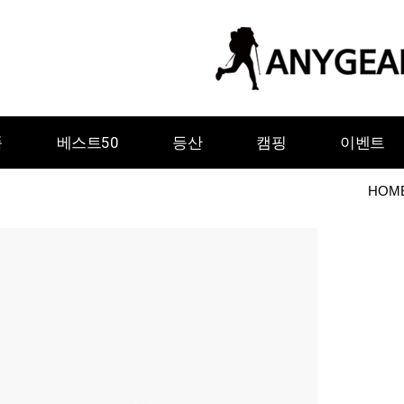
품
베스트50
등산
캠핑
이벤트
HOM
ㅇ
ㅈ
ㅊ
ㅋ
ㅌ
ㅍ
ㅎ
그레이웨일디자인
기어에이드