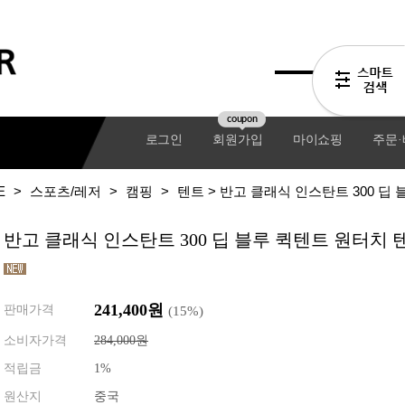
coupon
로그인
회원가입
마이쇼핑
주문
E
>
스포츠/레저
>
캠핑
>
텐트
> 반고 클래식 인스탄트 300 딥
반고 클래식 인스탄트 300 딥 블루 퀵텐트 원터치 
241,400
원
판매가격
(
15
%)
소비자가격
284,000원
적립금
1%
기어팩
원산지
중국